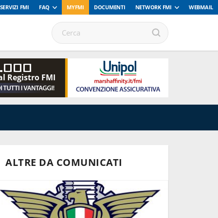
SERVIZI FMI
FAQ
MYFMI
DOCUMENTI
NETWORK FMI
WEBMAIL
.000
al Registro FMI
ALTRE DA COMUNICATI