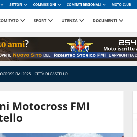
SETTORI
COMMISSIONI
COMITATI REGIONALI
MOTO CLUB
 COMITATO
SPORT
UTENZA
DOCUMENTI
254
Moto iscritte 
CROSS FMI 2025 – CITTÀ DI CASTELLO
»
oni Motocross FMI
tello