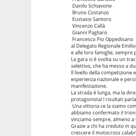
Danilo Schiavone
Bruno Costanzo
Eustasio Santoro
Vincenzo Callà
Gianni Pagliaro
Francesco Pio Oppedisano
al Delegato Regionale Emilio
e alle loro famiglie, sempre 
La gara si è svolta su un tr
selettivo, che ha messo a dur
Il livello della competizione 
esperienza nazionale e persi
manifestazione.
La strada è lunga, ma la dir
protagonista! I risultati parl
Una vittoria ce la siamo co
abbiamo confermato il trionfo
vinciamo sempre, almeno a t
Grazie a chi ha creduto in qu
crescere il motocross calabr