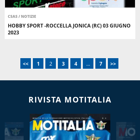
CSAS
/
NOTIZIE
HOBBY SPORT -ROCCELLA JONICA (RC) 03 GIUGNO
2023
<<
1
2
3
4
…
7
>>
RIVISTA MOTITALIA