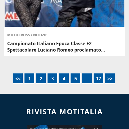
MOTOCROSS
/
NOTIZIE
Campionato Italiano Epoca Classe E2 –
Spettacolare Luciano Romeo proclamato…
<<
1
2
3
4
5
…
17
>>
RIVISTA MOTITALIA